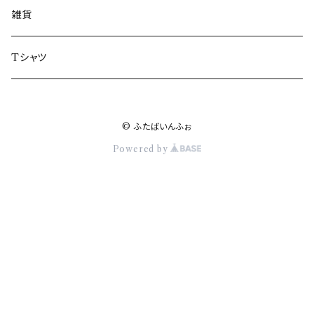
楢葉町
雑貨
富岡町
Tシャツ
川内村
© ふたばいんふぉ
大熊町
Powered by
双葉町
浪江町
葛尾村