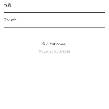
楢葉町
雑貨
富岡町
Tシャツ
川内村
© ふたばいんふぉ
大熊町
Powered by
双葉町
浪江町
葛尾村