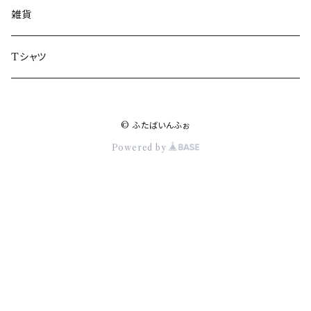
楢葉町
雑貨
富岡町
Tシャツ
川内村
© ふたばいんふぉ
大熊町
Powered by
双葉町
浪江町
葛尾村