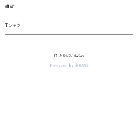
楢葉町
雑貨
富岡町
Tシャツ
川内村
© ふたばいんふぉ
大熊町
Powered by
双葉町
浪江町
葛尾村