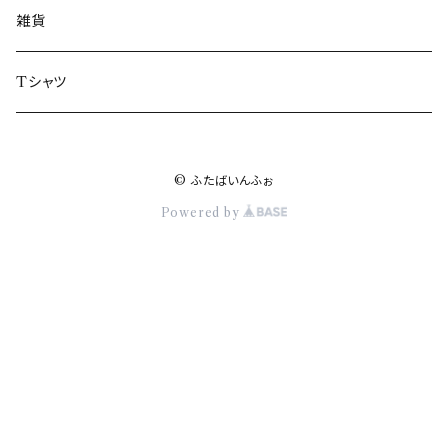
楢葉町
雑貨
富岡町
Tシャツ
川内村
© ふたばいんふぉ
大熊町
Powered by
双葉町
浪江町
葛尾村